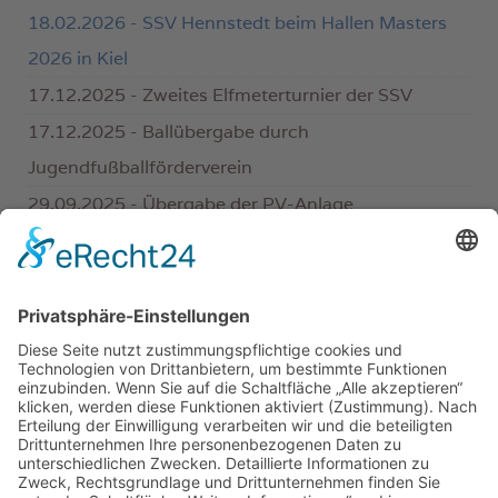
18.02.2026 - SSV Hennstedt beim Hallen Masters
2026 in Kiel
17.12.2025 - Zweites Elfmeterturnier der SSV
17.12.2025 - Ballübergabe durch
Jugendfußballförderverein
29.09.2025 - Übergabe der PV-Anlage
23.07.2025 - Fit bis ins hohe Alter
17.05.2025 - VR Bank Westküste sponsert TTSG
Hennstedt/Linden
05.05.2025 - Rehatrainerin gesucht
12.02.2025 - Festtagsstimmung bei den Fußball-
Jugendmannschafte
14.01.2025 - Neue Tango-Fußbälle an die B-
Jugend-Fußballer